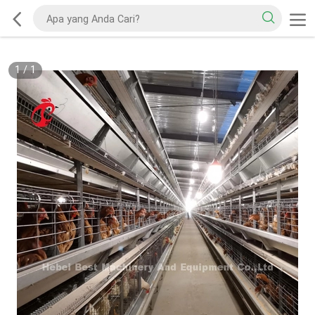
1
/
1