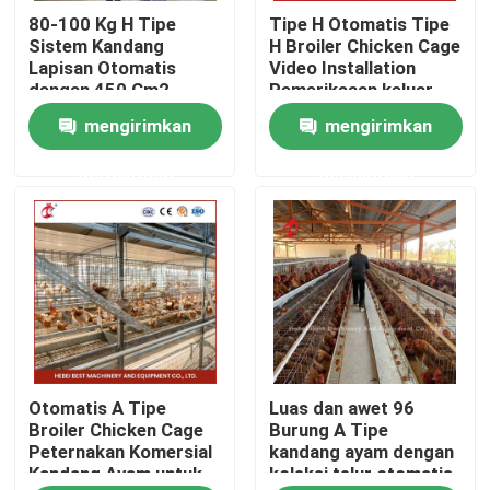
80-100 Kg H Tipe
Tipe H Otomatis Tipe
Sistem Kandang
H Broiler Chicken Cage
Produk
Lapisan Otomatis
Video Installation
dengan 450 Cm2
Pemeriksaan keluar
Area/Bird Rose
Disediakan Rose
mengirimkan
mengirimkan
Sistem Kandang Baterai Unggas
permintaan
permintaan
Sistem Sangkar Baterai Lapisan
Sistem Kandang Peternakan Unggas
Kandang Lapisan Unggas
Otomatis A Tipe
Luas dan awet 96
Kandang Baterai Ayam Dijual
Broiler Chicken Cage
Burung A Tipe
Peternakan Komersial
kandang ayam dengan
Kandang Ayam untuk
koleksi telur otomatis
Kandang ayam ayam pedaging