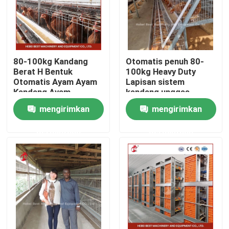
80-100kg Kandang
Otomatis penuh 80-
Berat H Bentuk
100kg Heavy Duty
Otomatis Ayam Ayam
Lapisan sistem
Kandang Ayam
kandang unggas
Otomatis Rose Rose
dengan pintu geser
mengirimkan
mengirimkan
Untuk Lapisan
Rose
permintaan
permintaan
Rumah
Tentang kita
Kontak