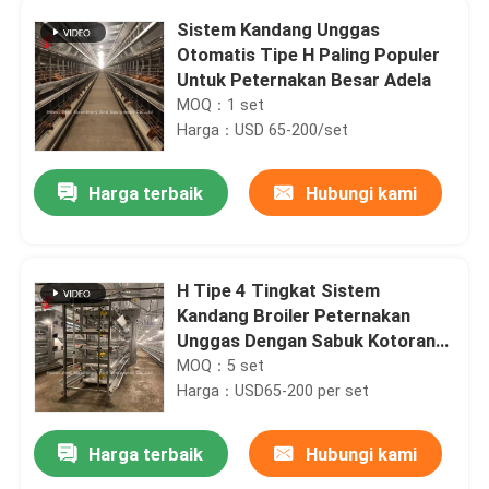
Sistem Kandang Unggas
Otomatis Tipe H Paling Populer
Untuk Peternakan Besar Adela
MOQ：1 set
Harga：USD 65-200/set
Harga terbaik
Hubungi kami
H Tipe 4 Tingkat Sistem
Kandang Broiler Peternakan
Unggas Dengan Sabuk Kotoran
Ada
MOQ：5 set
Harga：USD65-200 per set
Harga terbaik
Hubungi kami