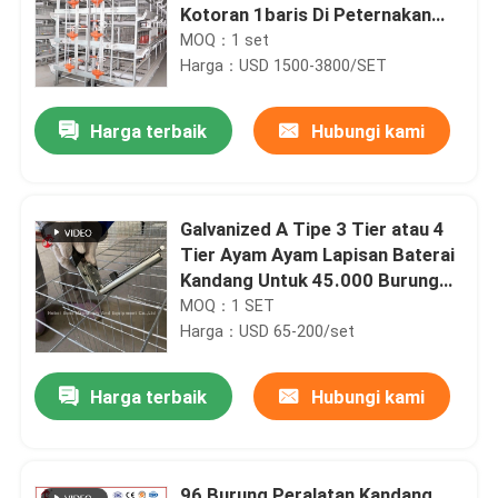
Kotoran 1baris Di Peternakan
Unggas Mia
MOQ：1 set
Harga：USD 1500-3800/SET
Harga terbaik
Hubungi kami
Galvanized A Tipe 3 Tier atau 4
Tier Ayam Ayam Lapisan Baterai
Kandang Untuk 45.000 Burung
Ayam Ayam Pertanian Doris
MOQ：1 SET
Harga：USD 65-200/set
Harga terbaik
Hubungi kami
96 Burung Peralatan Kandang