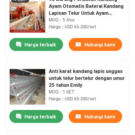
Ayam Otomatis Baterai Kandang
Lapisan Telur Untuk Ayam
Petelur Di Nigeria Iris
MOQ：5 Atur
Harga：USD 65-200/set
Harga terbaik
Hubungi kami
Anti karat kandang lapis unggas
untuk telur bertelur dengan umur
25 tahun Emily
MOQ：1 SET
Harga：USD 65-200/set
Harga terbaik
Hubungi kami