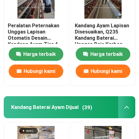
Peralatan Peternakan
Kandang Ayam Lapisan
Unggas Lapisan
Disesuaikan, Q235
Otomatis Desain
Kandang Baterai
Kandang Ayam Tier 4
Unggas Baja Karbon
2.40m* 2.60m* 2.0m
Rendah Doris
Harga terbaik
Harga terbaik
Rose
Hubungi kami
Hubungi kami
Kandang Baterai Ayam Dijual
(39)