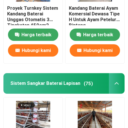
Proyek Turnkey Sistem
Kandang Baterai Ayam
mesin penghilang kotoran
Kandang Baterai
Komersial Dewasa Tipe
Unggas Otomatis 3
H Untuk Ayam Petelur
Tingkatan 450cm2
Bintang
Bintang
Mesin Pabrik Pakan
Harga terbaik
Harga terbaik
gerobak pakan ayam otomatis
Hubungi kami
Hubungi kami
mesin pelet pakan ternak
Sistem Sangkar Baterai Lapisan
(75)
Peralatan Pengolahan Ayam Pedaging
Inkubator Penetasan Telur
Mesin Pakan Terapung Ikan