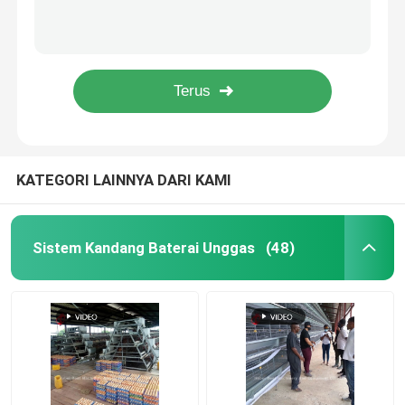
Harga Kandang Baterai Lapisan Efisiensi Di Nigeria Emily
Kandang Unggas Semi Otomatis 15000 Kandang Unggas Manual Burung Di Nigeria Iris
Sistem Kandang Peternakan Unggas
H dan A Tipe Otomatis Layer Unggas Kandang 15000 Burung Populer Di Afrika Rose
Baterai Otomatis H Tipe Sistem kandang unggas jual panas 240Birds Rose
Kandang Lapisan Unggas
Kandang Ayam ayam pedaging Otomatis dengan Sistem Minum Pan Pengumpan Lantai Emily
Kandang Baterai Ayam Dijual
KATEGORI LAINNYA DARI KAMI
Kandang ayam ayam pedaging
Sistem Kandang Baterai Unggas
(48)
Kandang Ayam Brooder
peralatan kandang ayam otomatis
Mesin Pengering Kotoran