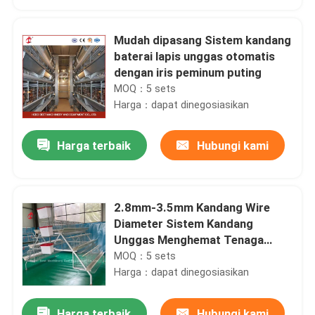
Mudah dipasang Sistem kandang
baterai lapis unggas otomatis
dengan iris peminum puting
MOQ：5 sets
Harga：dapat dinegosiasikan
Harga terbaik
Hubungi kami
2.8mm-3.5mm Kandang Wire
Rumah
Diameter Sistem Kandang
Unggas Menghemat Tenaga
Kerja Meningkatkan Keuntungan
MOQ：5 sets
Produk
Iris
Harga：dapat dinegosiasikan
Tentang kita
Harga terbaik
Hubungi kami