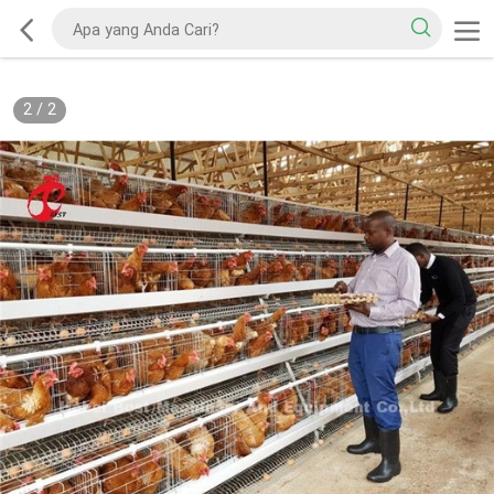
2
/
2