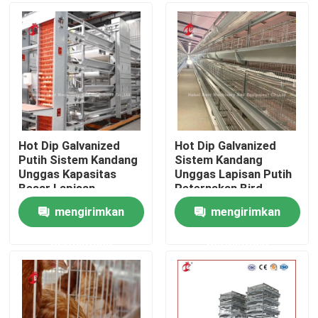
Produk
Sistem Kandang Baterai Unggas
Sistem Sangkar Baterai Lapisan
Hot Dip Galvanized
Hot Dip Galvanized
Putih Sistem Kandang
Sistem Kandang
Unggas Kapasitas
Unggas Lapisan Putih
Sistem Kandang Peternakan Unggas
Besar Lapisan
Peternakan Bird
Peternakan Kandang
Housing Adela
mengirimkan
mengirimkan
Iris
Kandang Lapisan Unggas
permintaan
permintaan
Kandang Baterai Ayam Dijual
Kandang ayam ayam pedaging