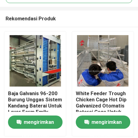
Rekomendasi Produk
Baja Galvanis 96-200
White Feeder Trough
Rumah
Burung Unggas Sistem
Chicken Cage Hot Dip
Kandang Baterai Untuk
Galvanized Otomatis
Layer Farm Emily
Baterai Cage Untuk
Tentang kita
Wang
34000 Burung Lapisan
mengirimkan
mengirimkan
Farm Doris
permintaan
permintaan
Kontak