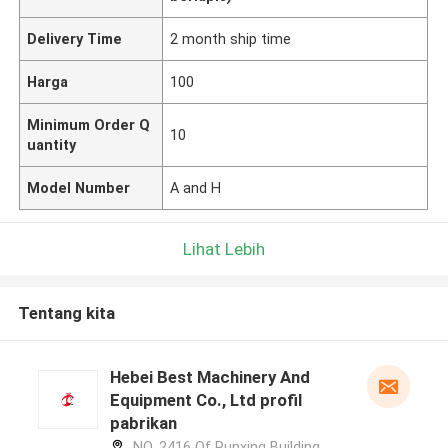
Delivery Time
2 month ship time
Harga
100
Minimum Order Q
10
uantity
Model Number
A and H
Lihat Lebih
Tentang kita
Hebei Best Machinery And
Equipment Co., Ltd profil
pabrikan
NO. 2416 Of Runxing Building,