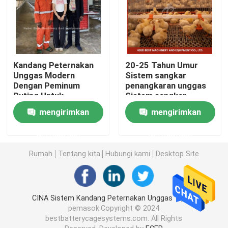
Kandang Ayam Brooder
peralatan kandang ayam otomatis
Kandang Peternakan
20-25 Tahun Umur
Unggas Modern
Sistem sangkar
Dengan Peminum
penangkaran unggas
Mesin Pengering Kotoran
Puting Untuk
Sistem sangkar
Menumbuhkan
penangkaran unggas
mengirimkan
mengirimkan
Efisiensi Star
Bintang
mesin penghilang kotoran
permintaan
permintaan
Rumah
Tentang kita
Hubungi kami
Desktop Site
Mesin Pabrik Pakan
gerobak pakan ayam otomatis
CINA Sistem Kandang Peternakan Unggas Tipe A
pemasok.Copyright © 2024
bestbatterycagesystems.com. All Rights
mesin pelet pakan ternak