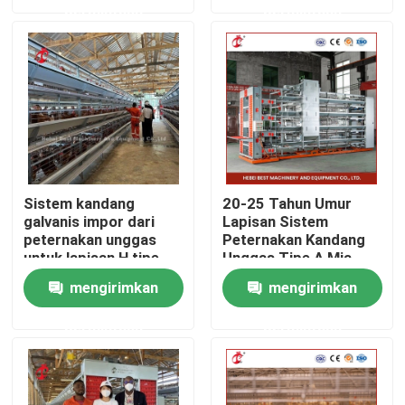
permintaan
permintaan
Produk
Sistem Kandang Baterai Unggas
Sistem Sangkar Baterai Lapisan
Sistem kandang
20-25 Tahun Umur
galvanis impor dari
Lapisan Sistem
Sistem Kandang Peternakan Unggas
peternakan unggas
Peternakan Kandang
untuk lapisan H tipe
Unggas Tipe A Mia
Doris
Kandang Lapisan Unggas
mengirimkan
mengirimkan
permintaan
permintaan
Kandang Baterai Ayam Dijual
Kandang ayam ayam pedaging