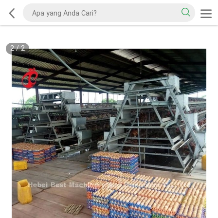
2
/
2