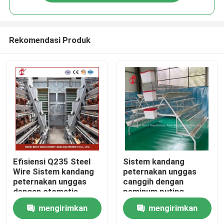
Rekomendasi Produk
Rumah
Efisiensi Q235 Steel
Sistem kandang
Wire Sistem kandang
peternakan unggas
peternakan unggas
canggih dengan
Tentang kita
dengan otomatis
peminum puting
memberi makan dan
otomatis Emily Wang
mengirimkan
mengirimkan
minum pasir
Kontak