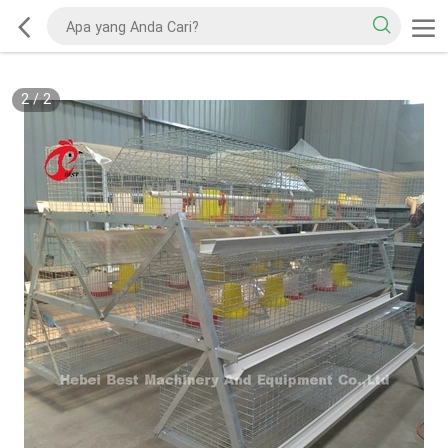
2
/
2