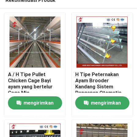
A / H Tipe Pullet
H Tipe Peternakan
Chicken Cage Bayi
Ayam Brooder
ayam yang bertelur
Kandang Sistem
Cage Mia
Penganan Otomatis
Rumah
Penuh Mawar
mengirimkan
mengirimkan
permintaan
permintaan
Tentang kita
Kontak