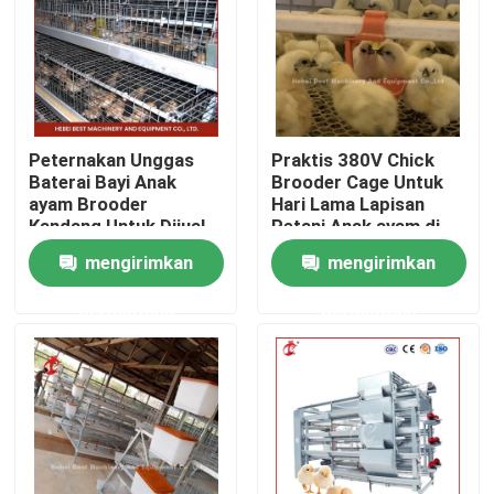
Produk
Sistem Kandang Baterai Unggas
Peternakan Unggas
Praktis 380V Chick
Baterai Bayi Anak
Brooder Cage Untuk
Sistem Sangkar Baterai Lapisan
ayam Brooder
Hari Lama Lapisan
Kandang Untuk Dijual
Petani Anak ayam di
Ada
Afrika Farm Iris
mengirimkan
mengirimkan
Sistem Kandang Peternakan Unggas
permintaan
permintaan
Kandang Lapisan Unggas
Kandang Baterai Ayam Dijual
Kandang ayam ayam pedaging